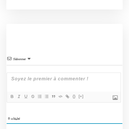
S’abonner
{}
[+]
0
تعليقات