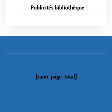
Publicités bibliothèque
[rano_page_total]