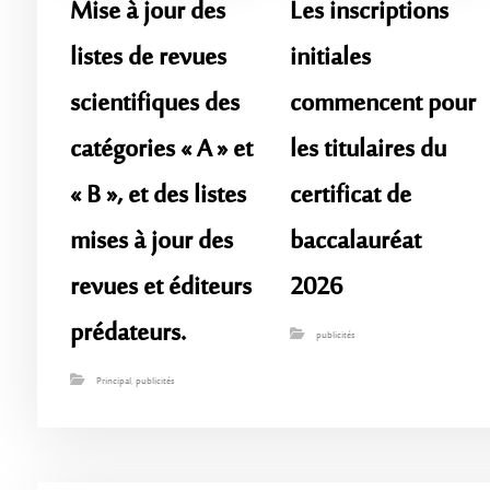
Mise à jour des
Les inscriptions
listes de revues
initiales
scientifiques des
commencent pour
catégories « A » et
les titulaires du
« B », et des listes
certificat de
mises à jour des
baccalauréat
revues et éditeurs
2026
prédateurs.
publicités
Principal
,
publicités