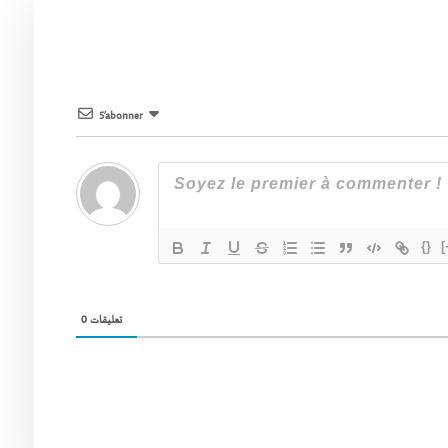
S’abonner
{}
[
0
تعليقات