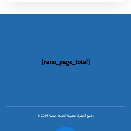
[rano_page_total]
© جميع الحقوق محفوظة لجامعة خنشلة 2026.