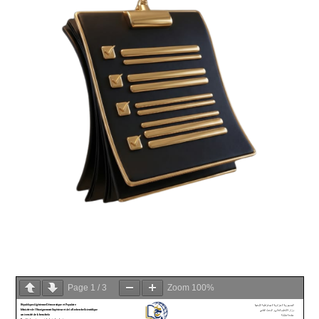
Page
1
/
3
Zoom
100%