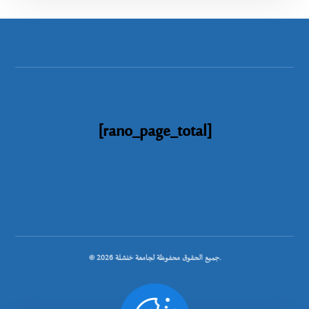
[rano_page_total]
© جميع الحقوق محفوظة لجامعة خنشلة 2026.
.