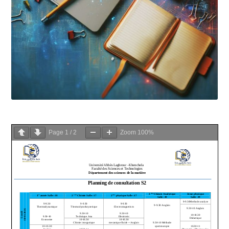
Page
1
/
2
Zoom
100%