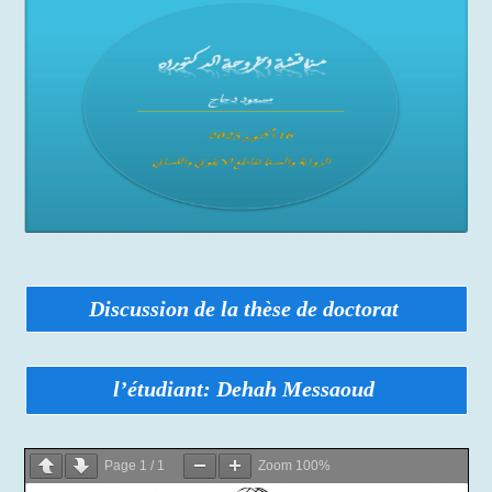
Discussion de la thèse de doctorat
l’étudiant:
Dehah Messaoud
Page
1
/
1
Zoom
100%