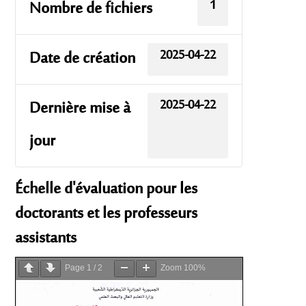
1
Nombre de fichiers
2025-04-22
Date de création
2025-04-22
Dernière mise à
jour
Échelle d'évaluation pour les
doctorants et les professeurs
assistants
Page
1
/
2
Zoom
100%