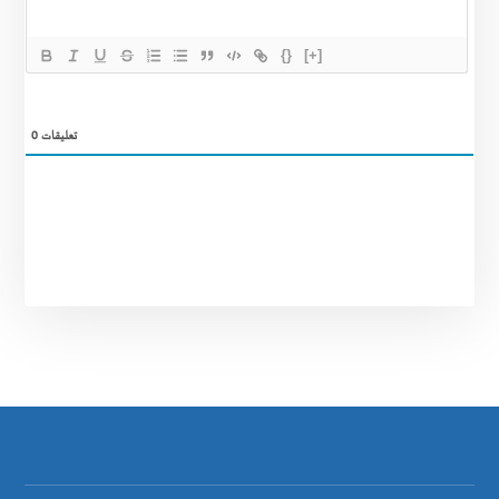
{}
[+]
0
تعليقات