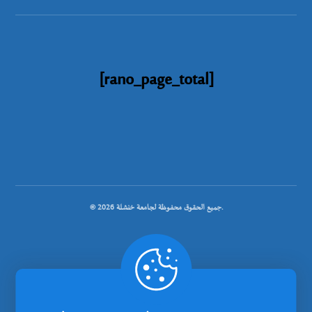
[rano_page_total]
© جميع الحقوق محفوظة لجامعة خنشلة 2026.
.
تصميم شركة رانوبيت