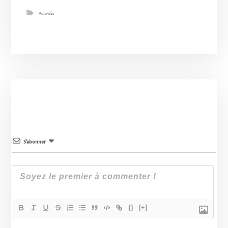
Activités
S’abonner
{}
[+]