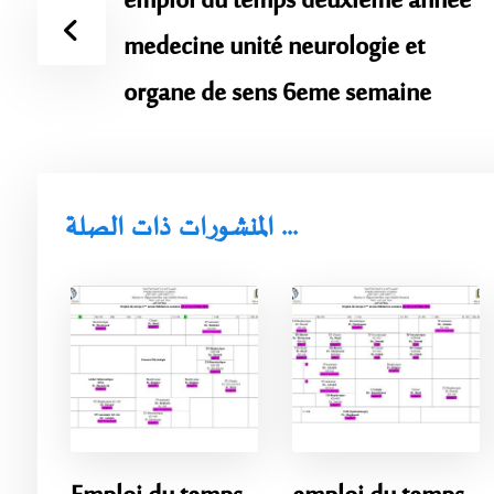
emploi du temps deuxieme annee
medecine unité neurologie et
organe de sens 6eme semaine
المنشورات ذات الصلة ...