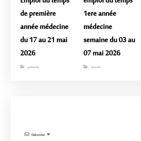
Emploi du temps
emploi du temps
de première
1ere année
année médecine
médecine
du 17 au 21 mai
semaine du 03 au
2026
07 mai 2026
publicités
Activités
S’abonner