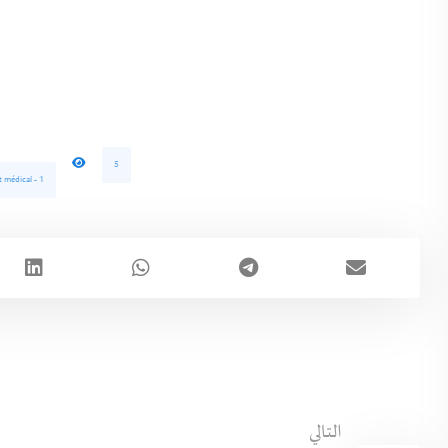
5
 médical - 1
التالي