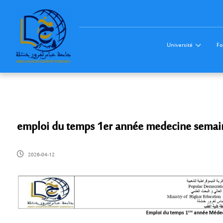
Université
Fo
emploi du temps 1er année medecine semain
2026-04-12