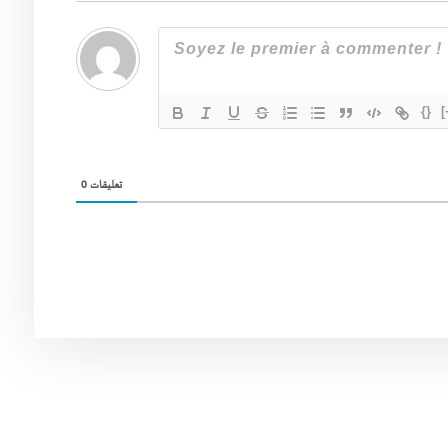
{}
[
0
تعليقات