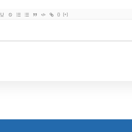
{}
[+]