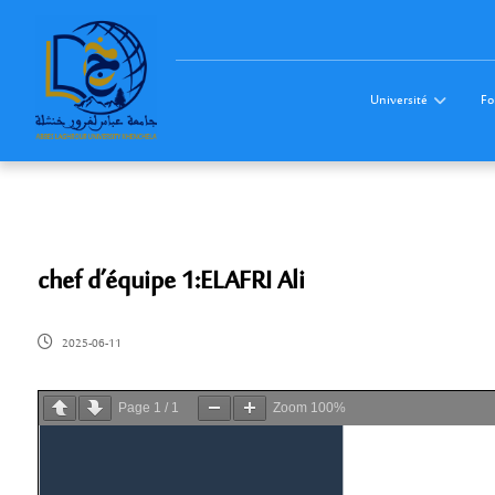
Université
Fo
chef d’équipe 1:ELAFRI Ali
2025-06-11
Page
1
/
1
Zoom
100%