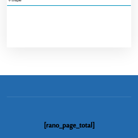
تعليقات
0
[rano_page_total]