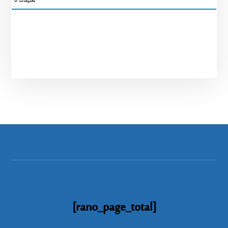
تعليقات
0
[rano_page_total]