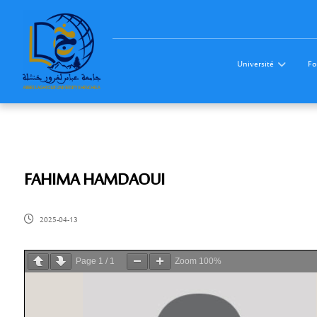
Université
Fo
FAHIMA HAMDAOUI
2025-04-13
Page
1
/
1
Zoom
100%