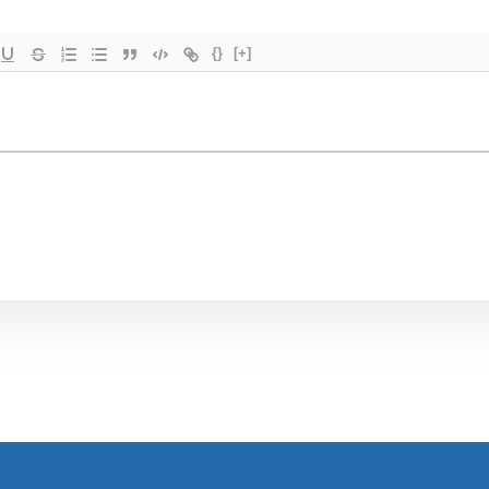
{}
[+]