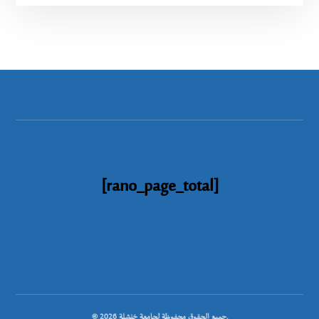
[rano_page_total]
© جميع الحقوق محفوظة لجامعة خنشلة 2026.