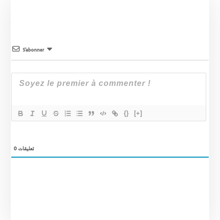
S’abonner
{}
[+]
تعليقات
0