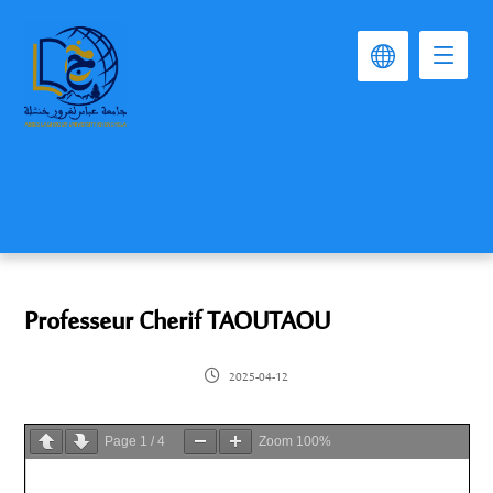
Professeur Cherif TAOUTAOU
2025-04-12
Page
1
/
4
Zoom
100%