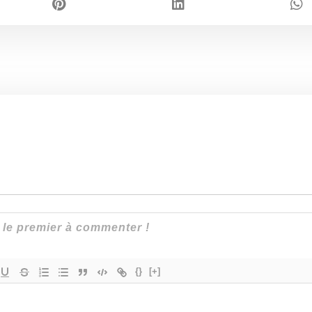
{}
[+]