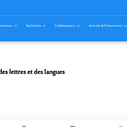
rmations
Recherche
Collaborations
Activités & Evénements
es lettres et des langues