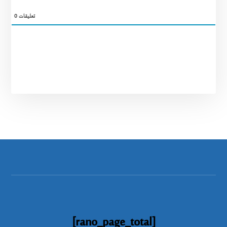
تعليقات
0
[rano_page_total]