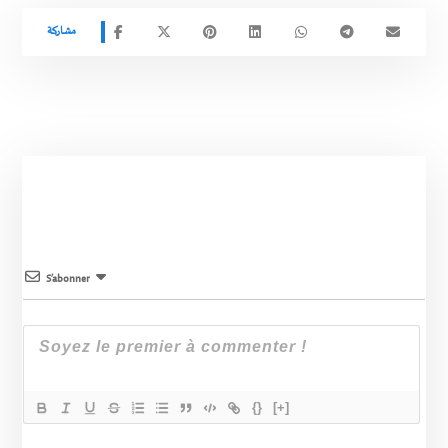
S’abonner
{}
[+]