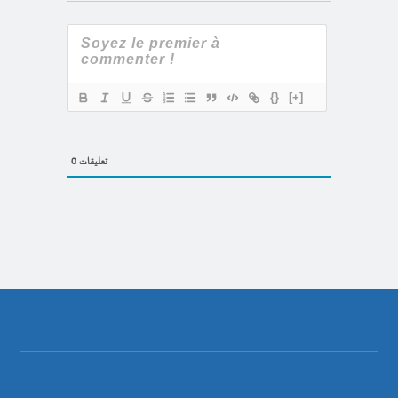
{}
[+]
0
تعليقات