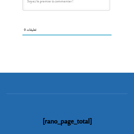
0
تعليقات
[rano_page_total]