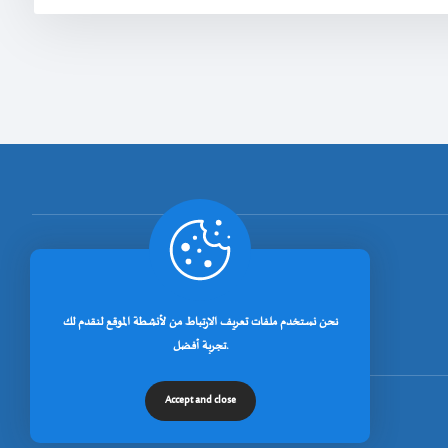
[rano_page_total]
نحن نستخدم ملفات تعريف الارتباط من لأنشطة الموقع لنقدم لك
تجربة أفضل.
Accept and close
© جميع الحقوق محفوظة لجامعة خنشلة 2026.