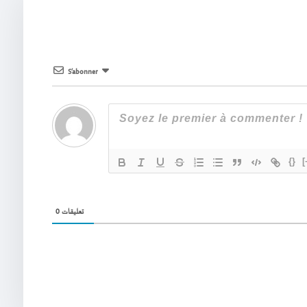
S’abonner
{}
[
0
تعليقات