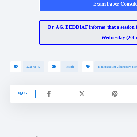
Exam Paper Consulta
Dr. AG. BEDDIAF informs that a session fo
Wednesday (20th,
2026-05-19
Activités
Espace Etudiant Département de lit