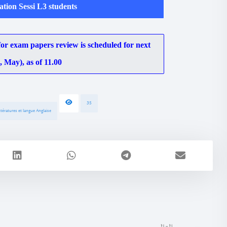
tion Sess
i
L3 students
r exam papers review is scheduled for next
 May), as of 11.00
35
tératures et langue Anglaise