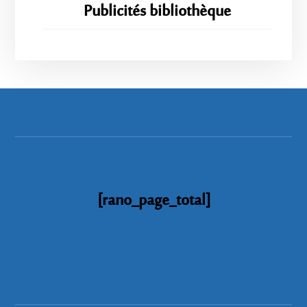
Publicités bibliothèque
[rano_page_total]