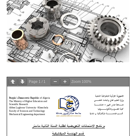
Page
1
/
1
Zoom
100%