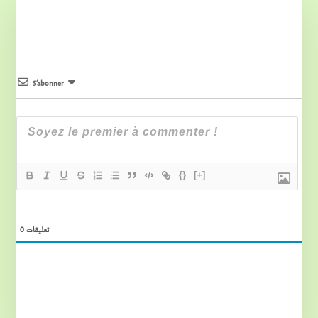
S’abonner
{}
[+]
0
تعليقات