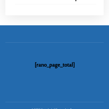
[rano_page_total]