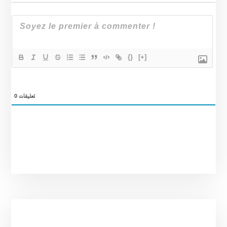
{}
[+]
0
تعليقات