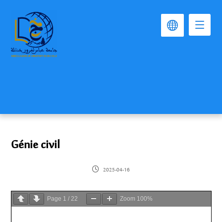
Génie civil
2025-04-16
Page
1
/
22
Zoom
100%