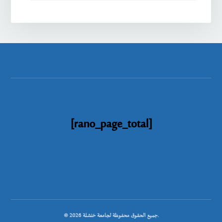
[rano_page_total]
© جميع الحقوق محفوظة لجامعة خنشلة 2026.