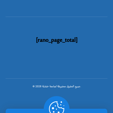
[rano_page_total]
© جميع الحقوق محفوظة لجامعة خنشلة 2026.
.