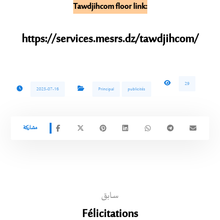
Tawdjihcom floor link:
https://services.mesrs.dz/tawdjihcom/
29
2025-07-16
Principal
publicités
سابق
Félicitations