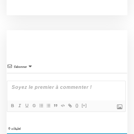
S’abonner
{}
[+]
0
تعليقات