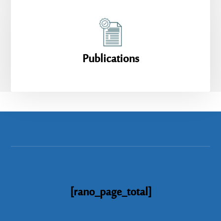
Publications
[rano_page_total]