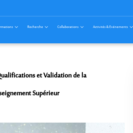
rmations
Recherche
Collaborations
Activités & Evénements
alifications et Validation de la
Enseignement Supérieur