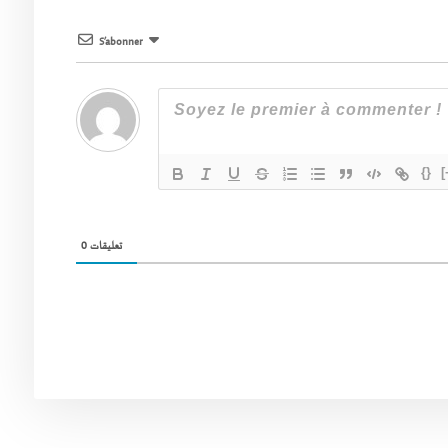
S’abonner
{}
[
0
تعليقات