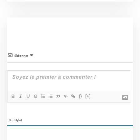
S’abonner
{}
[+]
0
تعليقات