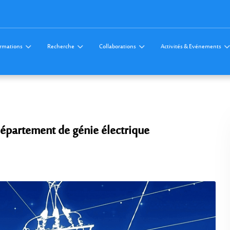
rmations
Recherche
Collaborations
Activités & Evénements
épartement de génie électrique