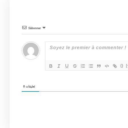
S’abonner
{}
[
0
تعليقات