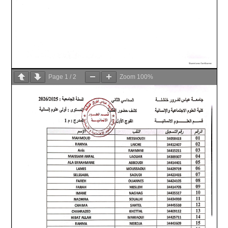
Page
1
/
2
Zoom
100%