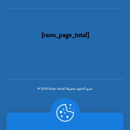
[rano_page_total]
© جميع الحقوق محفوظة لجامعة خنشلة 2026.
.
تصميم شركة رانوبيت