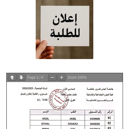
Page
1
/
4
Zoom
100%