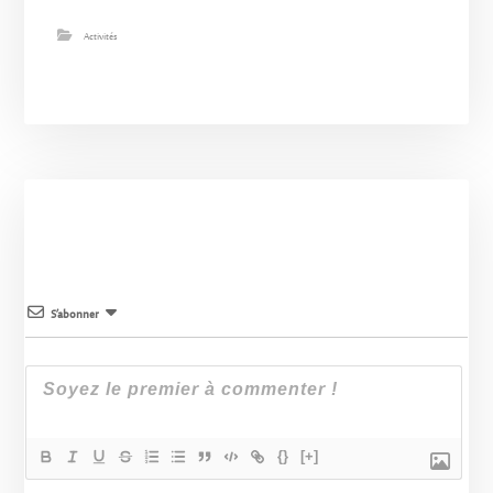
Activités
S’abonner
{}
[+]