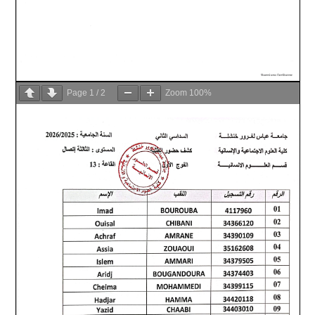
Page
1
/
2
Zoom
100%