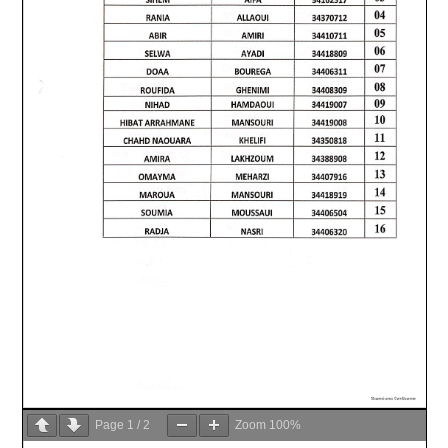
Page
1
/
2
Zoom
100%