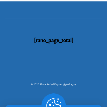
[rano_page_total]
© جميع الحقوق محفوظة لجامعة خنشلة 2026.
.