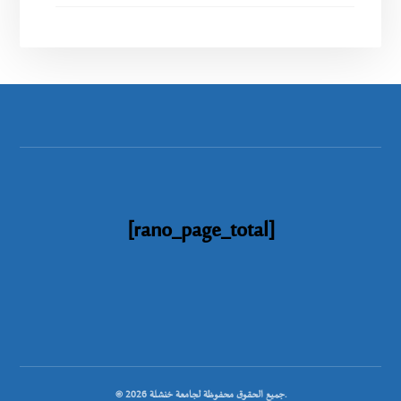
[rano_page_total]
© جميع الحقوق محفوظة لجامعة خنشلة 2026.