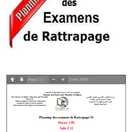
Page
1
/
2
Zoom
100%