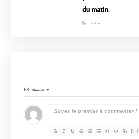
du matin.
publicités
S’abonner
{}
[