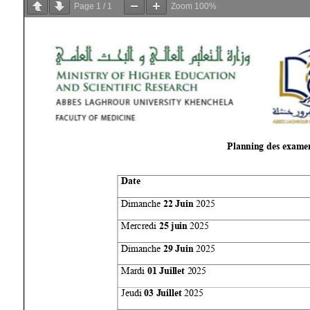
Page
1
/
1
Zoom
100%