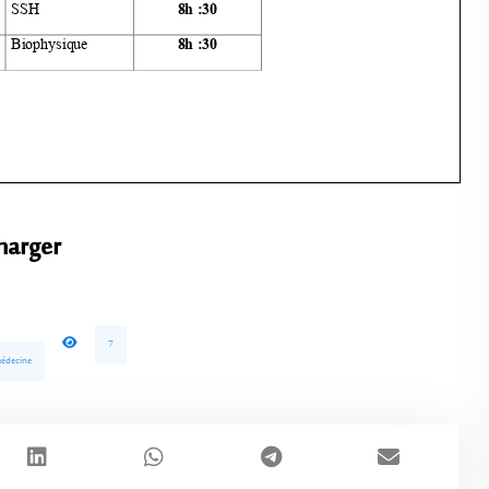
harger
7
médecine