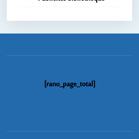
[rano_page_total]