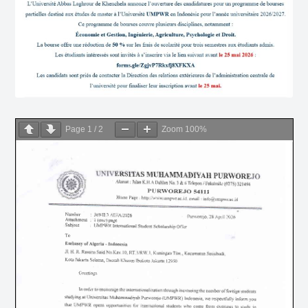
Page
1
/
2
Zoom
100%