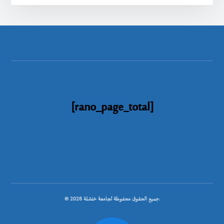
[rano_page_total]
© جميع الحقوق محفوظة لجامعة خنشلة 2026.