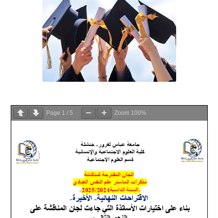
Page
1
/
5
Zoom
100%