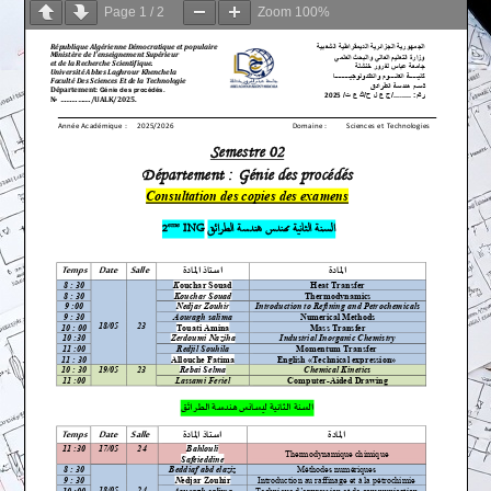
Page
1
/
2
Zoom
100%