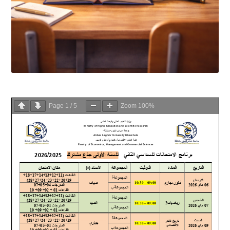
Page
1
/
5
Zoom
100%