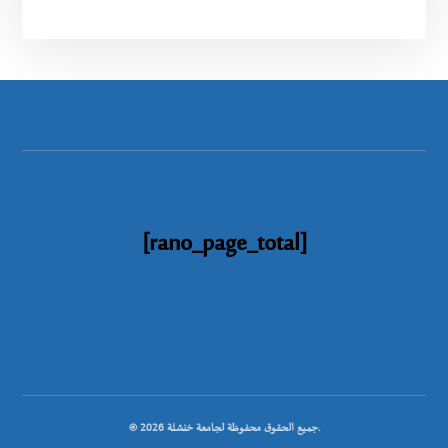
[rano_page_total]
© جميع الحقوق محفوظة لجامعة خنشلة 2026.