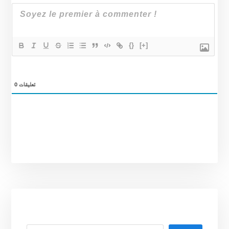
{}
[+]
0
تعليقات