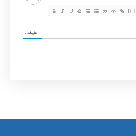
{}
[
0
تعليقات