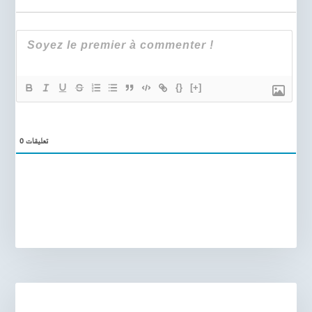
{}
[+]
0
تعليقات