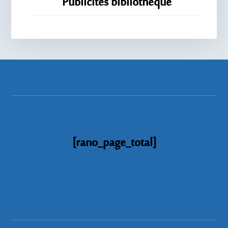
Publicités bibliothèque
[rano_page_total]