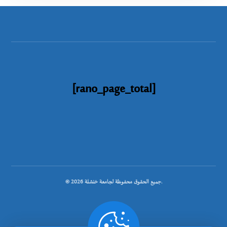
[rano_page_total]
© جميع الحقوق محفوظة لجامعة خنشلة 2026.
.