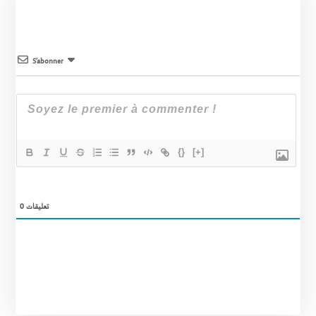
S’abonner
{}
[+]
0
تعليقات