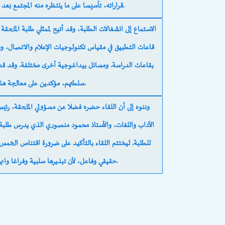
قراراته، تأسيسا على ما ينتظره منه المجتمع بعد تخرجه، أستاذا مقتدرا، مسؤولا، ملتزما ومنتميا.
قاعات التطبيق في مقياس تكنولوجيات الإعلام والاتصال، و
بقاعات الدراسة. ومسائل بيداغوجية أخرى مختلفة. وقد 
سلطتهم، مؤكدين على معالجة هذه الانشغالات بالصورة المطلوبة.
الآداب واللغات، والأستاذ محمود منصوري الذي يدرس طلبة
للطلبة. ليختتم اللقاء بالتأكيد على ضرورة اقتناص الخ
حقيقي وفاعل، لأن تبذيرها سلبية وفراغا وانهزامية لا يصل بالطالب إلا إلى الفشل والتراجع.