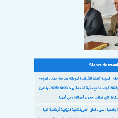
Séance de travai
قة المدرسة العليا للأساتذة الموطنة بجامعة عباس لغرور-
خنشلة- بعنوان السنة الجامعية:2026/2025 اجتماعا مع طلبة الملحقة يوم: 2025/10/23، بالمدرج”I” في الساعة 12.30،
– كيفيات استفادة الطلبة من الفضاءات المفتوحة في المكتبة الجامعية، سواء تعلق الأمر بالمكتبة المركزية أومكتبة كلية