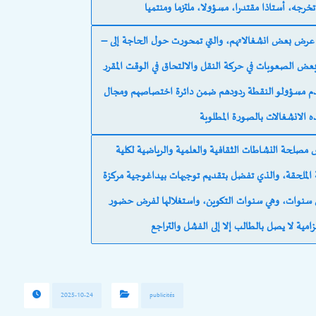
– الاستماع إلى انشغالات الطلبة، وقد أتيح لممثلي طلبة الملحقة عرض بعض انشغالاتهم، والتي تمحورت حول الحاجة إلى
بعض الصعوبات في حركة النقل والالتحاق في الوقت المقرر
قدم مسؤولو النقطة ردودهم ضمن دائرة اختصاصهم ومجال
وننوه إلى أن اللقاء حضره فضلا عن مسؤولي الملحقة، رئيس مصلحة النشاطات الثقافية والعلمية والرياضية لكلية
 الملحقة، والذي تفضل بتقديم توجيهات بيداغوجية مركزة
مس سنوات، وهي سنوات التكوين، واستغلالها لفرض حضور
2025-10-24
publicités