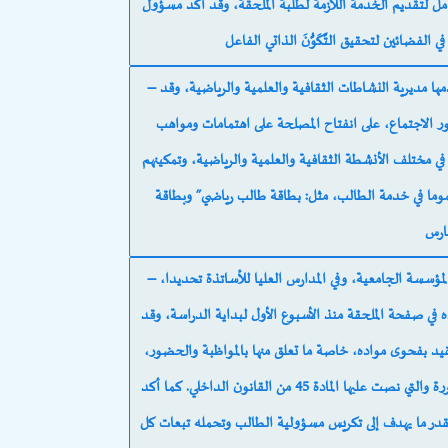
كامل لتقديم الخدمة اللازمة لطلبة الملحقة، وقد أكد مسؤول
– كيفيات الاستفادة من الخدمات والفرص والإمكانات التي تقدمها مديرية النشاطات الثقافية والعلمية والرياضية، وقد
الاجتماع، على انفتاح المصلحة على اهتمامات ومواهب
في مختلف الأنشطة الثقافية والعلمية والرياضية، وتمكينهم
وما في خدمة الطالب، مثل: بطاقة طالب رياضي” وبطاقة
– تذكير الطلبة بالنصوص القانونية المنظمة لمسار الطالب في المؤسسة الجامعية، وفي المدارس العليا للأساتذة تحديدا،
ي صفحة الملحقة منذ الأسبوع الأول لبداية الدراسة، وقد
تقيد بفحوى مواده، خاصة ما تعلق منها بالمواظبة والحضور،
بموجب تفعيل وتطبيق إجراء الإقصاء في حالة الغيابات المتكررة والتي نصت عليها المادة 45 من القانون الداخلي. كما أكد
بقدر ما يهدف إلى تكريس مسؤولية الطالب وتحمله تبعات كل