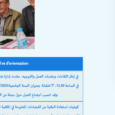
l et d’orientation
في إطار اللقاءات وجلسات العمل والتوجيه، عقدت إدارة ملح
وقد انصب اجتماع العمل حول جملة من النقاط التي شكلت جدول أعماله؛ ومن أهمها: