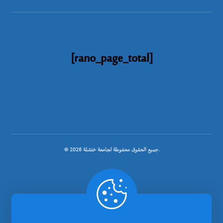
[rano_page_total]
© جميع الحقوق محفوظة لجامعة خنشلة 2026.
.
تصميم شركة رانوبيت