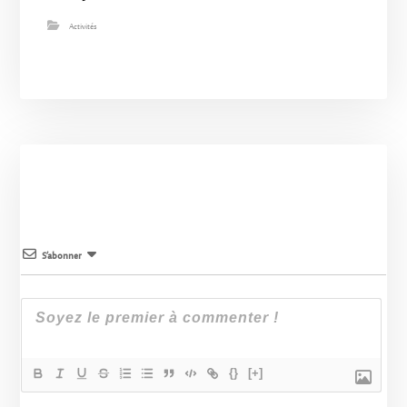
Activités
S’abonner
{}
[+]