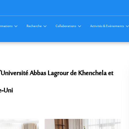
rmations
Recherche
Collaborations
Activités & Evénements
l’Université Abbas Lagrour de Khenchela et
e-Uni