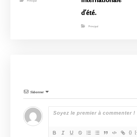
internationale
Principal
d’été.
Principal
S’abonner
{}
[